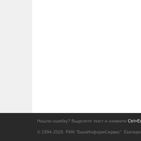
Нашли ошибку? Выделите текст и нажмите
Ctrl+E
© 1994-2026.
РИА "БанкИнформСервис". Екатери