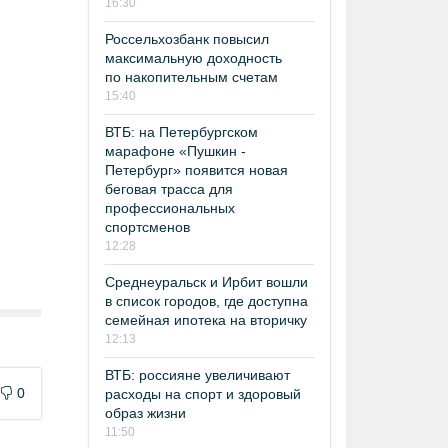
16:30
Россельхозбанк повысил
максимальную доходность
по накопительным счетам
15:40
ВТБ: на Петербургском
марафоне «Пушкин -
Петербург» появится новая
беговая трасса для
профессиональных
спортсменов
12:28
Среднеуральск и Ирбит вошли
в список городов, где доступна
семейная ипотека на вторичку
12:13
ВТБ: россияне увеличивают
0
расходы на спорт и здоровый
образ жизни
11:50