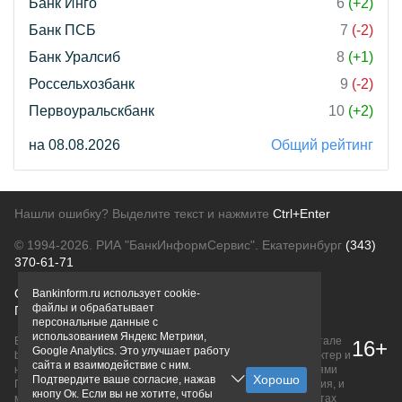
Банк Инго
6
(+2)
Банк ПСБ
7
(-2)
Банк Уралсиб
8
(+1)
Россельхозбанк
9
(-2)
Первоуральскбанк
10
(+2)
на 08.08.2026
Общий рейтинг
Нашли ошибку? Выделите текст и нажмите
Ctrl+Enter
© 1994-2026.
РИА "БанкИнформСервис". Екатеринбург
(343)
370-61-71
О проекте
Политика конфиденциальности
Bankinform.ru использует cookie-
файлы и обрабатывает
Правовая информация
Для рекламодателей
персональные данные с
использованием Яндекс Метрики,
Вся информация о продуктах банков, размещенная на портале
16+
Google Analytics. Это улучшает работу
bankinform.ru, носит исключительно ознакомительный характер и
сайта и взаимодействие с ним.
не является публичной офертой, определяемой положениями
Подтвердите ваше согласие, нажав
ГК РФ. Информация не содержит точного и полного описания, и
кнопу Ок. Если вы не хотите, чтобы
может быть изменена. Конечные условия уточняйте на сайтах