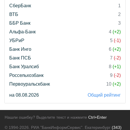
СберБанк
1
ВТБ
2
ББР Банк
3
Альфа-Банк
4
(+2)
УБРиР
5
(-1)
Банк Инго
6
(+2)
Банк ПСБ
7
(-2)
Банк Уралсиб
8
(+1)
Россельхозбанк
9
(-2)
Первоуральскбанк
10
(+2)
на 08.08.2026
Общий рейтинг
Нашли ошибку? Выделите текст и нажмите
Ctrl+Enter
© 1994-2026.
РИА "БанкИнформСервис". Екатеринбург
(343)