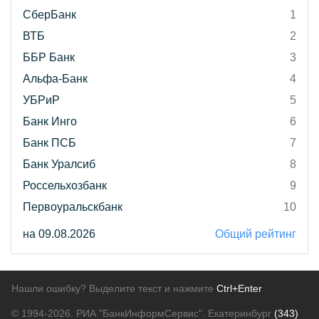
СберБанк
1
ВТБ
2
ББР Банк
3
Альфа-Банк
4
УБРиР
5
Банк Инго
6
Банк ПСБ
7
Банк Уралсиб
8
Россельхозбанк
9
Первоуральскбанк
10
на 09.08.2026
Общий рейтинг
Нашли ошибку? Выделите текст и нажмите
Ctrl+Enter
© 1994-2026.
РИА "БанкИнформСервис". Екатеринбург
(343)