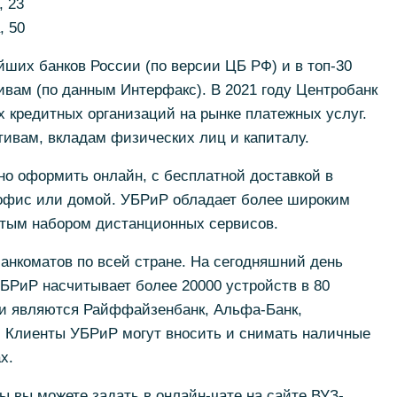
, 23
, 50
йших банков России (по версии ЦБ РФ) и в топ-30
ивам (по данным Интерфакс). В 2021 году Центробанк
 кредитных организаций на рынке платежных услуг.
тивам, вкладам физических лиц и капиталу.
о оформить онлайн, с бесплатной доставкой в
 офис или домой. УБРиР обладает более широким
итым набором дистанционных сервисов.
анкоматов по всей стране. На сегодняшний день
УБРиР насчитывает более 20000 устройств в 80
ти являются Райффайзенбанк, Альфа-Банк,
. Клиенты УБРиР могут вносить и снимать наличные
х.
 вы можете задать в онлайн-чате на сайте ВУЗ-