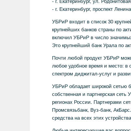
- г. Екатеринбург, ул. Родонитовая
- г. Екатеринбург, проспект Ленина
УБРиР входит в список 30 крупне
крупнейших банков страны по акт
включил УБРиР в число значимых
Это крупнейший банк Урала по ак
Почти любой продукт УБРиР можн
любое удобное время и место: в
спектром диджитал-услуг и разв
УБРиР обладает широкой сетью б
собственная и партнерская сеть 
регионах России. Партнерами се
Промсвязьбанк, Вуз-банк, АкБарс
средства на всех этих устройства
Любые интересующие вас вопросы