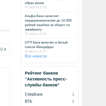
образ жизни
07 августа 11:50
Альфа-Банк начислит
предпринимателям до 10 000
рублей кэшбэка за оборот по
эквайрингу
07 августа 10:00
ОТП Банк включён в белый
список Минцифры
0
06 августа 21:27
Все новости
Рейтинг банков
"Активность пресс-
службы банков"
СберБанк
1
ВТБ
2