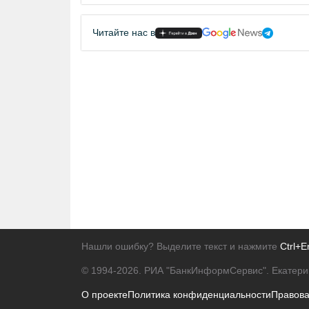
Читайте нас в
Нашли ошибку? Выделите текст и нажмите
Ctrl+E
© 1994-2026.
РИА "БанкИнформСервис". Екатери
О проекте
Политика конфиденциальности
Правов