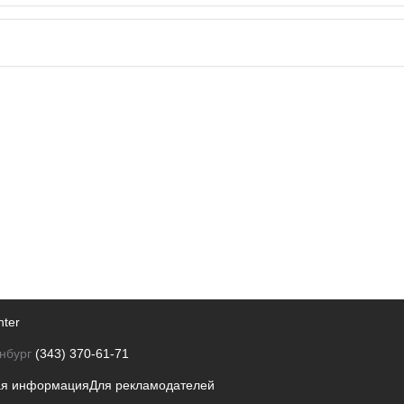
nter
нбург
(343) 370-61-71
ая информация
Для рекламодателей