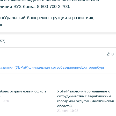
линии ВУЗ-банка: 8-800-700-2-700.
«Уральский банк реконструкции и развития»,
».
57)
0
развития (УБРиР)
филиальная сеть
объединение
Екатеринбург
банк открыл новый офис в
УБРиР заключил соглашение о
е
сотрудничестве с Карабашским
городским округом (Челябинская
 10:20
область)
21 июля 10:02