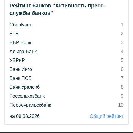
Рейтинг банков "Активность пресс-
службы банков"
СберБанк
1
ВТБ
2
ББР Банк
3
Альфа-Банк
4
УБРиР
5
Банк Инго
6
Банк ПСБ
7
Банк Уралсиб
8
Россельхозбанк
9
Первоуральскбанк
10
на 09.08.2026
Общий рейтинг