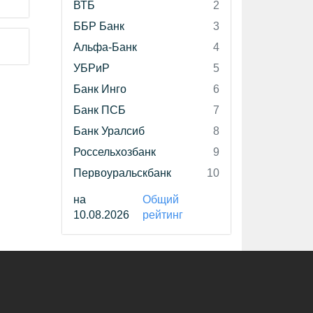
ВТБ
2
ББР Банк
3
Альфа-Банк
4
УБРиР
5
Банк Инго
6
Банк ПСБ
7
Банк Уралсиб
8
Россельхозбанк
9
Первоуральскбанк
10
на
Общий
10.08.2026
рейтинг