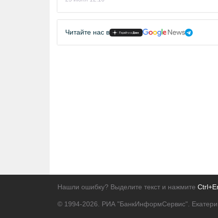
Читайте нас в
Нашли ошибку? Выделите текст и нажмите
Ctrl+E
© 1994-2026.
РИА "БанкИнформСервис". Екатери