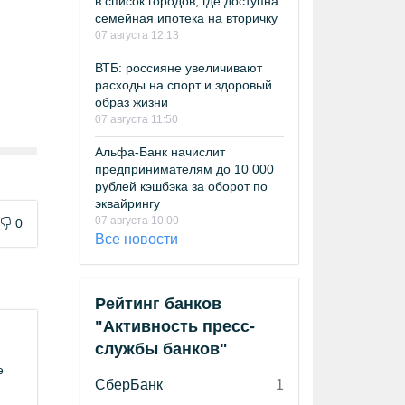
в список городов, где доступна
семейная ипотека на вторичку
07 августа 12:13
ВТБ: россияне увеличивают
расходы на спорт и здоровый
образ жизни
07 августа 11:50
Альфа-Банк начислит
предпринимателям до 10 000
рублей кэшбэка за оборот по
эквайрингу
07 августа 10:00
0
Все новости
Рейтинг банков
"Активность пресс-
службы банков"
е
СберБанк
1