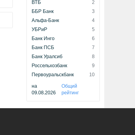
ВТБ
2
ББР Банк
3
Альфа-Банк
4
УБРиР
5
Банк Инго
6
Банк ПСБ
7
Банк Уралсиб
8
Россельхозбанк
9
Первоуральскбанк
10
на
Общий
09.08.2026
рейтинг