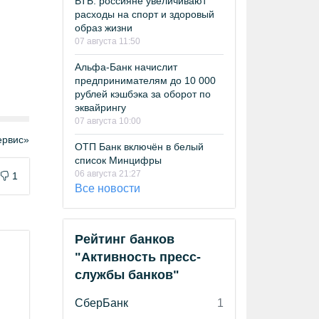
ВТБ: россияне увеличивают
расходы на спорт и здоровый
образ жизни
07 августа 11:50
Альфа-Банк начислит
предпринимателям до 10 000
рублей кэшбэка за оборот по
эквайрингу
07 августа 10:00
рвис»
ОТП Банк включён в белый
список Минцифры
06 августа 21:27
1
Все новости
Рейтинг банков
"Активность пресс-
службы банков"
СберБанк
1