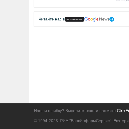
Читайте нас в
Нашли ошибку? Выделите текст и нажмите
Ctrl+E
© 1994-2026.
РИА "БанкИнформСервис". Екатери