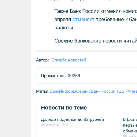
Также Банк России отменил комис
апреля
отменяет
требование к бан
валюты.
Свежие банковские новости чита
Автор:
Служба новостей
Просмотров: 30269
Метки:
БанкИнформСервис
Банк России (ЦБ РФ)
е
Новости по теме
Доллар поднялся до 82 рублей
В Екат
первые
05 августа 17:30
обмен
05 авгу