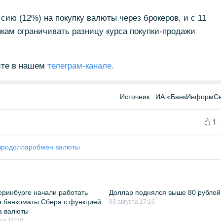
сию (12%) на покупку валюты через брокеров, и с 11
кам ограничивать разницу курса покупки-продажи
йте в нашем
телеграм-канале.
Источник:
ИА «БанкИнформСе
1
вро
доллар
обмен валюты
еринбурге начали работать
Доллар поднялся выше 80 рублей
 банкоматы Сбера с функцией
03 августа 17:16
а валюты
ста 10:50