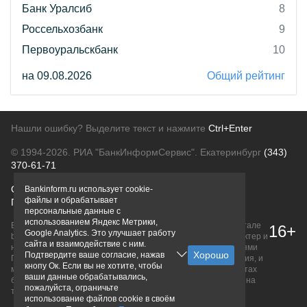
Банк Уралсиб
8
Россельхозбанк
9
Первоуральскбанк
10
на 09.08.2026
Общий рейтинг
Нашли ошибку? Выделите текст и нажмите
Ctrl+Enter
© 1994-2026.
РИА "БанкИнформСервис". Екатеринбург
(343)
370-61-71
О проекте
Политика конфиденциальности
Bankinform.ru использует cookie-
файлы и обрабатывает
Правовая информация
Для рекламодателей
персональные данные с
использованием Яндекс Метрики,
Вся информация о продуктах банков, размещенная на портале
16+
Google Analytics. Это улучшает работу
bankinform.ru, носит исключительно ознакомительный характер и
сайта и взаимодействие с ним.
не является публичной офертой, определяемой положениями
Подтвердите ваше согласие, нажав
ГК РФ. Информация не содержит точного и полного описания, и
кнопу Ок. Если вы не хотите, чтобы
может быть изменена. Конечные условия уточняйте на сайтах
ваши данные обрабатывались,
банков или при личном обращении. Исключительное право на
пожалуйста, ограничьте
товарные знаки принадлежит их правообладателям.
использование файлов cookie в своём