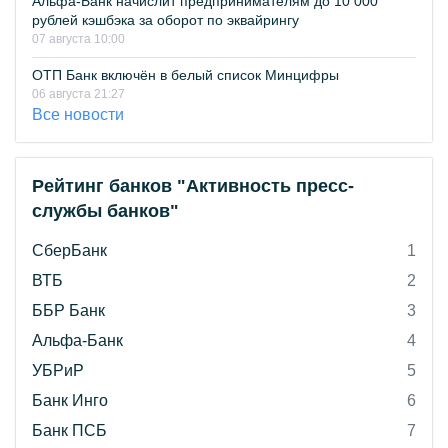
Альфа-Банк начислит предпринимателям до 10 000
рублей кэшбэка за оборот по эквайрингу
07 августа 10:00
ОТП Банк включён в белый список Минцифры
06 августа 21:27
Все новости
Рейтинг банков "Активность пресс-
службы банков"
СберБанк
1
ВТБ
2
ББР Банк
3
Альфа-Банк
4
УБРиР
5
Банк Инго
6
Банк ПСБ
7