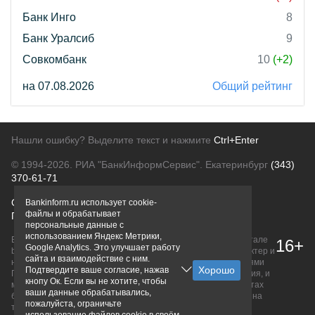
Банк Инго
8
Банк Уралсиб
9
Совкомбанк
10
(+2)
на 07.08.2026
Общий рейтинг
Нашли ошибку? Выделите текст и нажмите
Ctrl+Enter
© 1994-2026.
РИА "БанкИнформСервис". Екатеринбург
(343)
370-61-71
О проекте
Политика конфиденциальности
Bankinform.ru использует cookie-
файлы и обрабатывает
Правовая информация
Для рекламодателей
персональные данные с
использованием Яндекс Метрики,
Вся информация о продуктах банков, размещенная на портале
16+
Google Analytics. Это улучшает работу
bankinform.ru, носит исключительно ознакомительный характер и
сайта и взаимодействие с ним.
не является публичной офертой, определяемой положениями
Подтвердите ваше согласие, нажав
ГК РФ. Информация не содержит точного и полного описания, и
кнопу Ок. Если вы не хотите, чтобы
может быть изменена. Конечные условия уточняйте на сайтах
ваши данные обрабатывались,
банков или при личном обращении. Исключительное право на
пожалуйста, ограничьте
товарные знаки принадлежит их правообладателям.