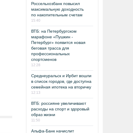
Россельхозбанк повысил
максимальную доходность
по накопительным счетам
15:40
ВТБ: на Петербургском
марафоне «Пушкин -
Петербург» появится новая
беговая трасса для
профессиональных
спортсменов
12:28
Среднеуральск и Ирбит вошли
в список городов, где доступна
семейная ипотека на вторичку
12:13
ВТБ: россияне увеличивают
расходы на спорт и здоровый
образ жизни
11:50
Альфа-Банк начислит