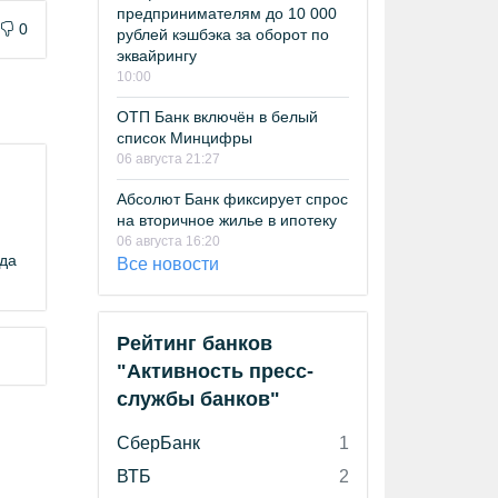
предпринимателям до 10 000
0
рублей кэшбэка за оборот по
эквайрингу
10:00
ОТП Банк включён в белый
список Минцифры
06 августа 21:27
Абсолют Банк фиксирует спрос
на вторичное жилье в ипотеку
06 августа 16:20
ода
Все новости
Рейтинг банков
"Активность пресс-
службы банков"
СберБанк
1
ВТБ
2