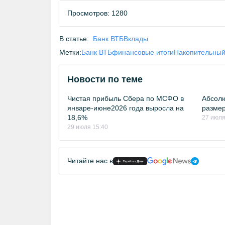
Просмотров: 1280
В статье:
Банк ВТБ
Вклады
Метки:
Банк ВТБ
финансовые итоги
Накопительный
Новости по теме
Чистая прибыль Сбера по МСФО в
Абсолю
январе-июне2026 года выросла на
размер
18,6%
27 июля
29 июля 15:40
Читайте нас в