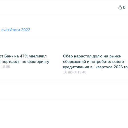
0
 счёт
Итоги 2022
т Банк на 47% увеличил
Сбер нарастил долю на рынке
 портфеля по факторингу
сбережений и потребительского
кредитования в I квартале 2026 г
 18:06
16 июня 13:40