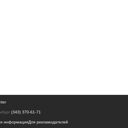
nter
нбург
(343) 370-61-71
ая информация
Для рекламодателей