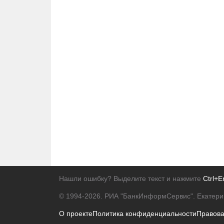
Нашли ошибку? Выделите текст и нажмите
Ctrl+E
© 1994-2026.
РИА "БанкИнформСервис". Екатери
О проекте
Политика конфиденциальности
Правов