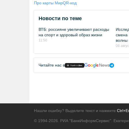
Про карты Мир
QR-код
Новости по теме
ВТБ: россияне увеличивают расходы
Исслед
на спорт и здоровый образ жизни
смена 
волны 
11:50
06 авгу
Читайте нас в
Нашли ошибку? Выделите текст и нажмите
Ctrl+E
© 1994-2026.
РИА "БанкИнформСервис". Екатери