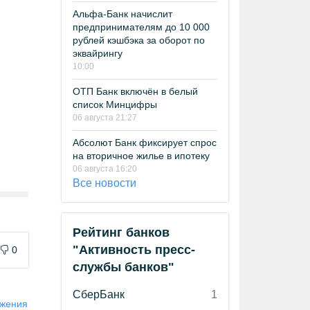
Альфа-Банк начислит
предпринимателям до 10 000
рублей кэшбэка за оборот по
эквайрингу
10:00
ОТП Банк включён в белый
список Минцифры
06 августа 21:27
Абсолют Банк фиксирует спрос
на вторичное жилье в ипотеку
06 августа 16:20
Все новости
Рейтинг банков
"Активность пресс-
0
службы банков"
СберБанк
1
жения