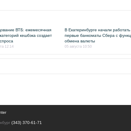
ование ВТБ: ежемесячная
В Екатеринбурге начали работать
категорий кешбэка создает
первые банкоматы Сбера с функ
спроса
обмена валюты
ста 12:14
05 августа 10:50
nter
нбург
(343) 370-61-71