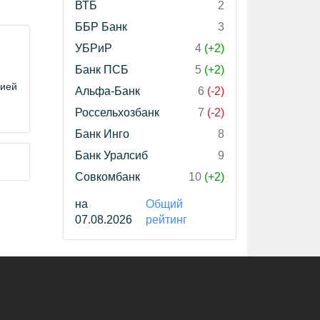
ВТБ
2
ББР Банк
3
УБРиР
4
(+2)
Банк ПСБ
5
(+2)
цией
Альфа-Банк
6
(-2)
Россельхозбанк
7
(-2)
Банк Инго
8
Банк Уралсиб
9
Совкомбанк
10
(+2)
на
Общий
07.08.2026
рейтинг