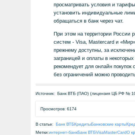
просматривать условия и тарифы 
установить индивидуальные лими
обращаться в банк через чат.
При этом на территории России 
систем - Visa, Mastercard и «Мир»
прежнему доступны, за исключен
заграницей и оплаты в некоторых
рекомендует для онлайн покупок 
без ограничений можно проводить
Источник:
Банк ВТБ (ПАО) (лицензия ЦБ РФ № 1
Просмотров: 6174
В статье:
Банк ВТБ
Кредиты
Банковские карты
Кре
Метки:
интернет-банк
Банк ВТБ
Visa
MasterCard
О к