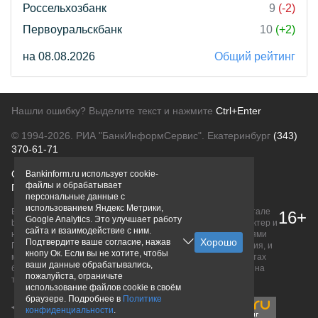
Россельхозбанк
9
(-2)
Первоуральскбанк
10
(+2)
на 08.08.2026
Общий рейтинг
Нашли ошибку? Выделите текст и нажмите
Ctrl+Enter
© 1994-2026.
РИА "БанкИнформСервис". Екатеринбург
(343)
370-61-71
О проекте
Политика конфиденциальности
Bankinform.ru использует cookie-
файлы и обрабатывает
Правовая информация
Для рекламодателей
персональные данные с
использованием Яндекс Метрики,
Вся информация о продуктах банков, размещенная на портале
16+
Google Analytics. Это улучшает работу
bankinform.ru, носит исключительно ознакомительный характер и
сайта и взаимодействие с ним.
не является публичной офертой, определяемой положениями
Подтвердите ваше согласие, нажав
ГК РФ. Информация не содержит точного и полного описания, и
кнопу Ок. Если вы не хотите, чтобы
может быть изменена. Конечные условия уточняйте на сайтах
ваши данные обрабатывались,
банков или при личном обращении. Исключительное право на
пожалуйста, ограничьте
товарные знаки принадлежит их правообладателям.
использование файлов cookie в своём
браузере. Подробнее в
Политике
конфиденциальности
.