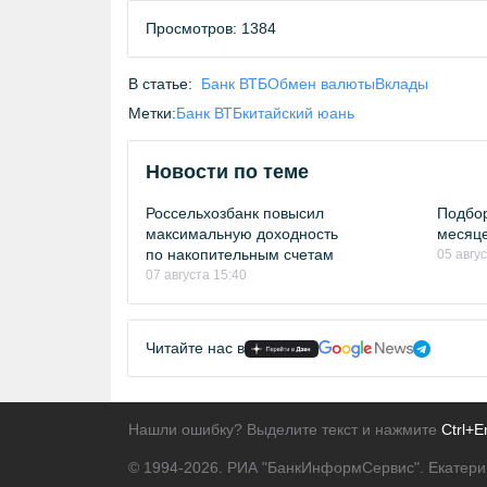
Просмотров: 1384
В статье:
Банк ВТБ
Обмен валюты
Вклады
Метки:
Банк ВТБ
китайский юань
Новости по теме
Россельхозбанк повысил
Подбор
максимальную доходность
месяце
по накопительным счетам
05 авгу
07 августа 15:40
Читайте нас в
Нашли ошибку? Выделите текст и нажмите
Ctrl+E
© 1994-2026.
РИА "БанкИнформСервис". Екатери