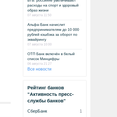
ВТБ: россияне увеличивают
расходы на спорт и здоровый
образ жизни
07 августа 11:50
Альфа-Банк начислит
предпринимателям до 10 000
рублей кэшбэка за оборот по
эквайрингу
07 августа 10:00
ОТП Банк включён в белый
список Минцифры
06 августа 21:27
Все новости
Рейтинг банков
"Активность пресс-
службы банков"
СберБанк
1