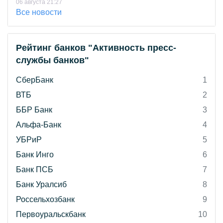
06 августа 21:27
Все новости
Рейтинг банков "Активность пресс-
службы банков"
СберБанк
1
ВТБ
2
ББР Банк
3
Альфа-Банк
4
УБРиР
5
Банк Инго
6
Банк ПСБ
7
Банк Уралсиб
8
Россельхозбанк
9
Первоуральскбанк
10