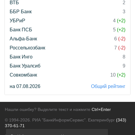
ВТБ
2
ББР Банк
3
УБРиР
4
(+2)
Банк ПСБ
5
(+2)
Альфа-Банк
6
(-2)
Россельхозбанк
7
(-2)
Банк Инго
8
Банк Уралсиб
9
Совкомбанк
10
(+2)
на 07.08.2026
Общий рейтинг
Нашли ошибку? Выделите текст и нажмите
Ctrl+Enter
© 1994-2026.
РИА "БанкИнформСервис". Екатеринбург
(343)
370-61-71