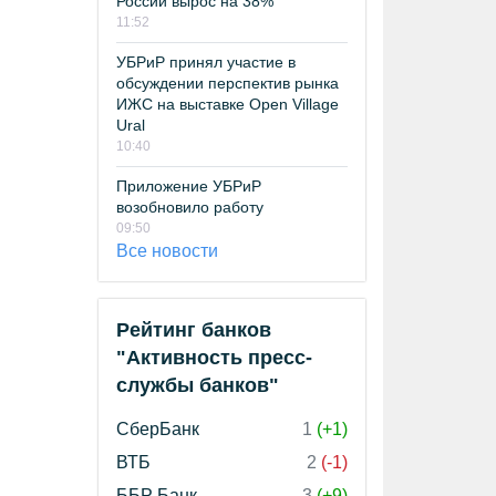
России вырос на 38%
11:52
УБРиР принял участие в
обсуждении перспектив рынка
ИЖС на выставке Open Village
Ural
10:40
Приложение УБРиР
возобновило работу
09:50
Все новости
Рейтинг банков
"Активность пресс-
службы банков"
СберБанк
1
(+1)
ВТБ
2
(-1)
ББР Банк
3
(+9)