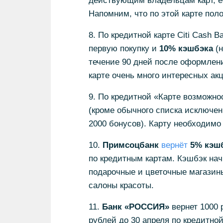
действующим владельцам карт, е
Напомним, что по этой карте пол
8. По кредитной карте Citi Cash B
первую покупку и
10% кэшбэка
(н
течение 90 дней после оформления
карте очень много интересных акц
9. По кредитной «Карте возможн
(кроме обычного списка исключен
2000 бонусов). Карту необходимо
10.
Примсоцбанк
вернёт
5% кэш
по кредитным картам. Кэшбэк начи
подарочные и цветочные магазин
салоны красоты.
11.
Банк «РОССИЯ»
вернет 1000 
рублей до 30 апреля по кредит