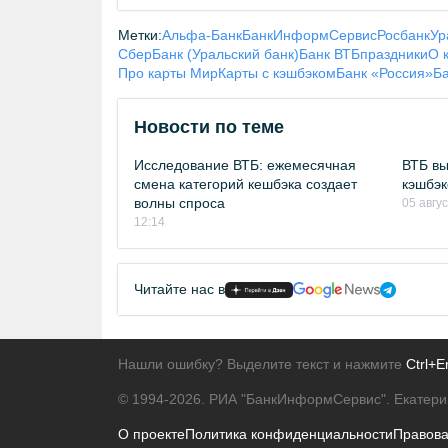
Метки:
Альфа-Банк
БанкИнформСервис
Росбанк
Ур
СберБанк (Уральский банк)
Банк ВТБ
праздники
О 
Про карты Мир
Карты с кэшбэком
Банк «Россия»
Б
Новости по теме
Исследование ВТБ: ежемесячная
ВТБ вы
смена категорий кешбэка создает
кэшбэк
волны спроса
05 авгу
12:14
Читайте нас в
Нашли ошибку? Выделите текст и нажмите
Ctrl+E
© 1994-2026.
РИА "БанкИнформСервис". Екатери
О проекте
Политика конфиденциальности
Правов