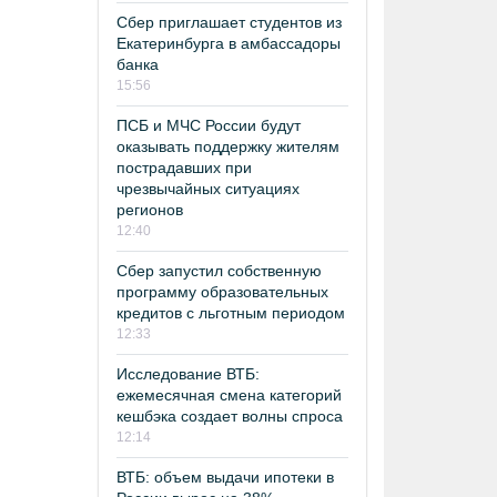
Сбер приглашает студентов из
Екатеринбурга в амбассадоры
банка
15:56
ПСБ и МЧС России будут
оказывать поддержку жителям
пострадавших при
чрезвычайных ситуациях
регионов
12:40
Сбер запустил собственную
программу образовательных
кредитов с льготным периодом
12:33
Исследование ВТБ:
ежемесячная смена категорий
кешбэка создает волны спроса
12:14
ВТБ: объем выдачи ипотеки в