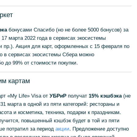
ркет
эка
бонусами Спасибо (но не более 5000 бонусов) за
 17 марта 2022 года в сервисах экосистемы
 пр.). Акция для карт, оформленных c 15 февраля по
то в сервисах экосистемы Сбера можно
о до 99% от стоимости покупки.
им картам
рт «My Life» Visa от
УБРиР
получат
15% кэшбэка
(не
 31 марта в одной из пяти категорий: рестораны и
асота и косметика, техника, подарки к праздникам.
лучится, повышенный кэшбэк будет в той из пяти
ьше потратил за период
акции
. Предложение доступно