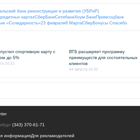
альский банк реконструкции и развития (УБРиР)
кредитных картах
СберБанк
Ситибанк
Хоум Банк
Примсоцбанк
анк «Солидарность»
23 февраля
8 Марта
Сбер
Бонусы Спасибо
пустил спортивную карту с
ВТБ расширяет программу
ом до 5%
преимуществ для состоятельных
клиентов
ста 10:21
04 августа 14:32
nter
нбург
(343) 370-61-71
ая информация
Для рекламодателей