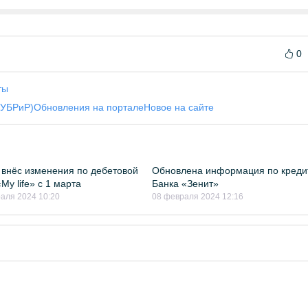
0
ты
(УБРиР)
Обновления на портале
Новое на сайте
внёс изменения по дебетовой
Обновлена информация по креди
My life» с 1 марта
Банка «Зенит»
аля 2024 10:20
08 февраля 2024 12:16