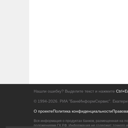
Нашли ошибку? Выделите текст и нажмите
Ctrl+E
© 1994-2026.
РИА "БанкИнформСервис". Екатери
О проекте
Политика конфиденциальности
Правов
Вся информация о продуктах банков, размещенная на по
положениями ГК РФ. Информация не содержит точного и 