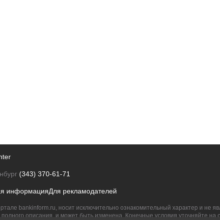
nter
нбург
(343) 370-61-71
ая информация
Для рекламодателей
ртале bankinform.ru, носит исключительно ознакомительный характер и не 
полного описания, и может быть изменена. Конечные условия уточняйте на 