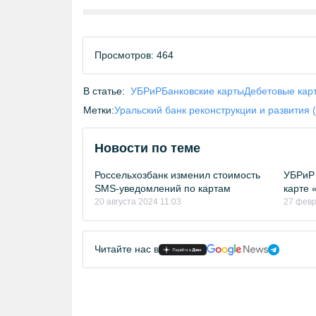
Просмотров: 464
В статье:
УБРиР
Банковские карты
Дебетовые кар
Метки:
Уральский банк реконструкции и развития 
Новости по теме
Россельхозбанк изменил стоимость
УБРиР 
SMS-уведомлений по картам
карте «
20 августа 2024 11:03
27 февр
Читайте нас в