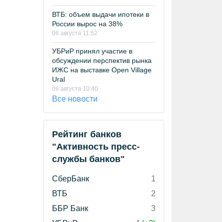
ВТБ: объем выдачи ипотеки в
России вырос на 38%
06 августа 11:52
УБРиР принял участие в
обсуждении перспектив рынка
ИЖС на выставке Open Village
Ural
06 августа 10:40
Все новости
Рейтинг банков
"Активность пресс-
службы банков"
СберБанк
1
ВТБ
2
ББР Банк
3