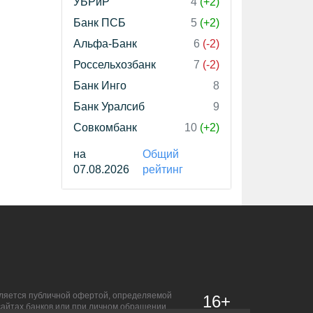
УБРиР
4
(+2)
Банк ПСБ
5
(+2)
Альфа-Банк
6
(-2)
Россельхозбанк
7
(-2)
Банк Инго
8
Банк Уралсиб
9
Совкомбанк
10
(+2)
на
Общий
07.08.2026
рейтинг
является публичной офертой, определяемой
16+
сайтах банков или при личном обращении.