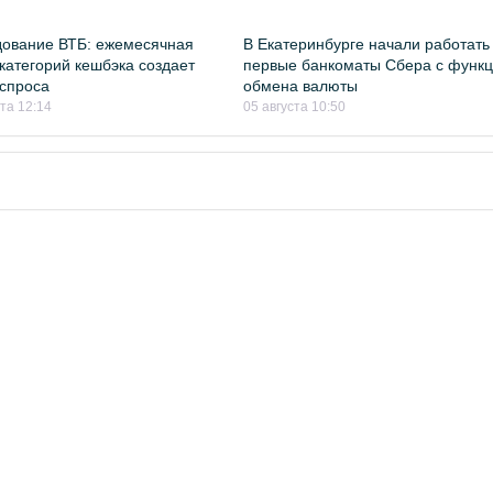
ование ВТБ: ежемесячная
В Екатеринбурге начали работать
категорий кешбэка создает
первые банкоматы Сбера с функ
спроса
обмена валюты
ста 12:14
05 августа 10:50