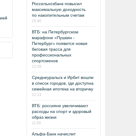
Россельхозбанк повысил
максимальную доходность
по накопительным счетам
цией
15:40
ВТБ: на Петербургском
марафоне «Пушкин -
Петербург» появится новая
беговая трасса для
профессиональных
спортсменов
12:28
Среднеуральск и Ирбит вошли
в список городов, где доступна
семейная ипотека на вторичку
12:13
ВТБ: россияне увеличивают
расходы на спорт и здоровый
образ жизни
11:50
Альфа-Банк начислит