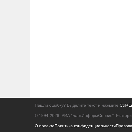
Нашли ошибку? Выделите текст и нажмите
Ctrl+E
© 1994-2026.
РИА "БанкИнформСервис". Екатери
О проекте
Политика конфиденциальности
Правов