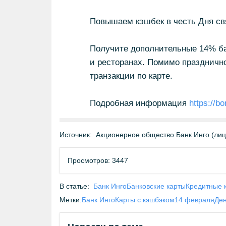
Повышаем кэшбек в честь Дня св
Получите дополнительные 14% ба
и ресторанах. Помимо празднично
транзакции по карте.
Подробная информация
https://b
Источник:
Акционерное общество Банк Инго (ли
Просмотров: 3447
В статье:
Банк Инго
Банковские карты
Кредитные 
Метки:
Банк Инго
Карты с кэшбэком
14 февраля
Де