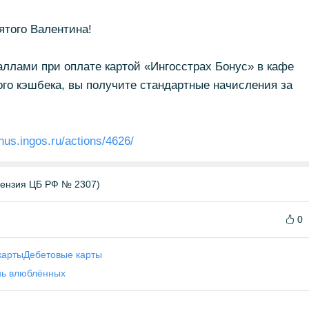
ятого Валентина!
ллами при оплате картой «Ингосстрах Бонус» в кафе
го кэшбека, вы получите стандартные начисления за
onus.ingos.ru/actions/4626/
цензия ЦБ РФ № 2307)
0
карты
Дебетовые карты
нь влюблённых