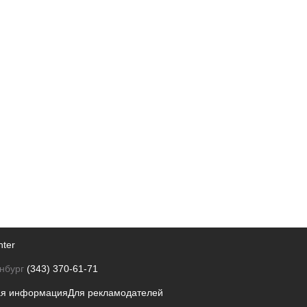
nter
нбург
(343) 370-61-71
ая информация
Для рекламодателей