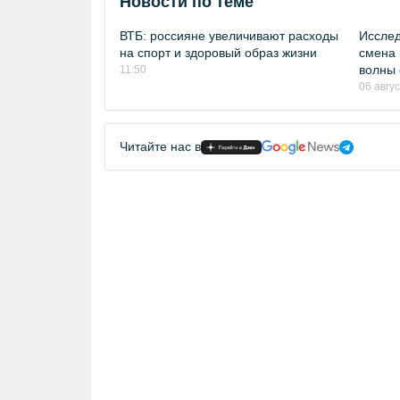
Новости по теме
ВТБ: россияне увеличивают расходы
Исслед
на спорт и здоровый образ жизни
смена 
волны 
11:50
06 авгу
Читайте нас в