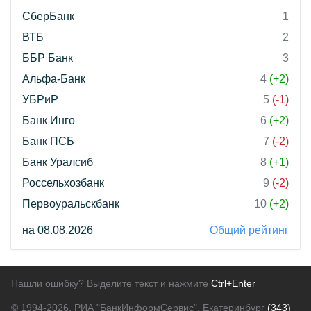
СберБанк
1
ВТБ
2
ББР Банк
3
Альфа-Банк
4
(+2)
УБРиР
5
(-1)
Банк Инго
6
(+2)
Банк ПСБ
7
(-2)
Банк Уралсиб
8
(+1)
Россельхозбанк
9
(-2)
Первоуральскбанк
10
(+2)
на 08.08.2026
Общий рейтинг
Нашли ошибку? Выделите текст и нажмите
Ctrl+Enter
© 1994-2026.
РИА "БанкИнформСервис". Екатеринбург
(343)