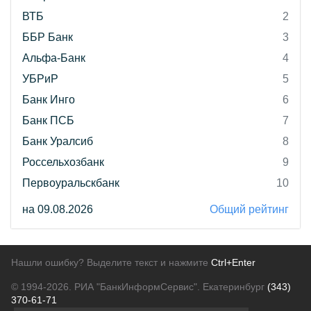
ВТБ
2
ББР Банк
3
Альфа-Банк
4
УБРиР
5
Банк Инго
6
Банк ПСБ
7
Банк Уралсиб
8
Россельхозбанк
9
Первоуральскбанк
10
на 09.08.2026
Общий рейтинг
Нашли ошибку? Выделите текст и нажмите
Ctrl+Enter
© 1994-2026.
РИА "БанкИнформСервис". Екатеринбург
(343)
370-61-71