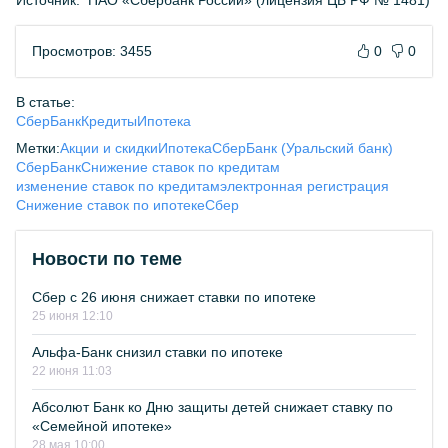
Источник:
ПАО «Сбербанк России» (лицензия ЦБ РФ № 1481)
Просмотров: 3455
0
0
В статье:
СберБанк
Кредиты
Ипотека
Метки:
Акции и скидки
Ипотека
СберБанк (Уральский банк)
СберБанк
Снижение ставок по кредитам
изменение ставок по кредитам
электронная регистрация
Снижение ставок по ипотеке
Сбер
Новости по теме
Сбер с 26 июня снижает ставки по ипотеке
25 июня 12:10
Альфа-Банк снизил ставки по ипотеке
22 июня 11:03
Абсолют Банк ко Дню защиты детей снижает ставку по
«Семейной ипотеке»
28 мая 10:00