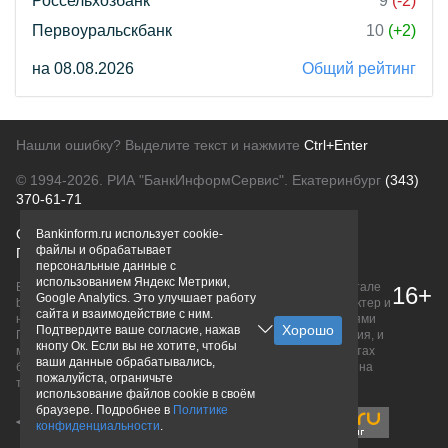
Россельхозбанк
9
(-2)
Первоуральскбанк
10
(+2)
на 08.08.2026
Общий рейтинг
Нашли ошибку? Выделите текст и нажмите
Ctrl+Enter
© 1994-2026.
РИА "БанкИнформСервис". Екатеринбург
(343)
370-61-71
О проекте
Политика конфиденциальности
Bankinform.ru использует cookie-
файлы и обрабатывает
Правовая информация
Для рекламодателей
персональные данные с
использованием Яндекс Метрики,
Вся информация о продуктах банков, размещенная на портале
16+
Google Analytics. Это улучшает работу
bankinform.ru, носит исключительно ознакомительный характер и
сайта и взаимодействие с ним.
не является публичной офертой, определяемой положениями
Подтвердите ваше согласие, нажав
ГК РФ. Информация не содержит точного и полного описания, и
кнопу Ок. Если вы не хотите, чтобы
может быть изменена. Конечные условия уточняйте на сайтах
ваши данные обрабатывались,
банков или при личном обращении. Исключительное право на
пожалуйста, ограничьте
товарные знаки принадлежит их правообладателям.
использование файлов cookie в своём
браузере. Подробнее в
Политике
конфиденциальности
.