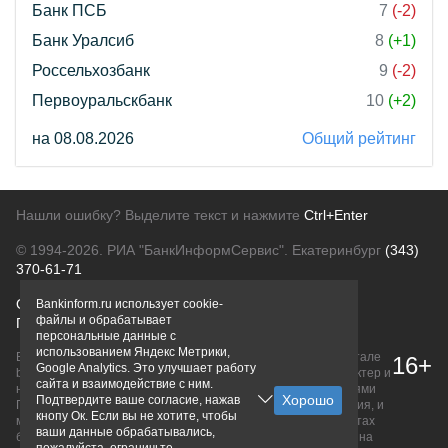
Банк ПСБ
7
(-2)
Банк Уралсиб
8
(+1)
Россельхозбанк
9
(-2)
Первоуральскбанк
10
(+2)
на 08.08.2026
Общий рейтинг
Нашли ошибку? Выделите текст и нажмите
Ctrl+Enter
© 1994-2026.
РИА "БанкИнформСервис". Екатеринбург
(343)
370-61-71
О проекте
Политика конфиденциальности
Bankinform.ru использует cookie-
файлы и обрабатывает
Правовая информация
Для рекламодателей
персональные данные с
использованием Яндекс Метрики,
Вся информация о продуктах банков, размещенная на портале
16+
Google Analytics. Это улучшает работу
bankinform.ru, носит исключительно ознакомительный характер и
сайта и взаимодействие с ним.
не является публичной офертой, определяемой положениями
Подтвердите ваше согласие, нажав
ГК РФ. Информация не содержит точного и полного описания, и
кнопу Ок. Если вы не хотите, чтобы
может быть изменена. Конечные условия уточняйте на сайтах
ваши данные обрабатывались,
банков или при личном обращении. Исключительное право на