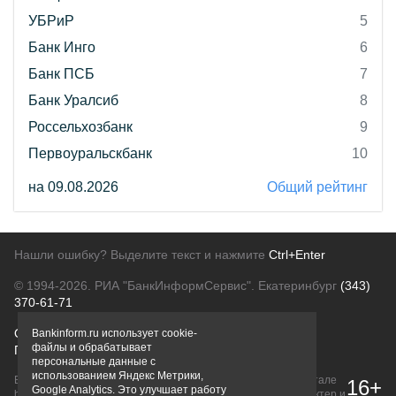
УБРиР
5
Банк Инго
6
Банк ПСБ
7
Банк Уралсиб
8
Россельхозбанк
9
Первоуральскбанк
10
на 09.08.2026
Общий рейтинг
Нашли ошибку? Выделите текст и нажмите
Ctrl+Enter
© 1994-2026.
РИА "БанкИнформСервис". Екатеринбург
(343)
370-61-71
О проекте
Политика конфиденциальности
Bankinform.ru использует cookie-
файлы и обрабатывает
Правовая информация
Для рекламодателей
персональные данные с
использованием Яндекс Метрики,
Вся информация о продуктах банков, размещенная на портале
16+
Google Analytics. Это улучшает работу
bankinform.ru, носит исключительно ознакомительный характер и