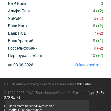
ББР Банк
3
Альфа-Банк
4
(+2)
УБРиР
5
(-1)
Банк Инго
6
(+2)
Банк ПСБ
7
(-2)
Банк Уралсиб
8
(+1)
Россельхозбанк
9
(-2)
Первоуральскбанк
10
(+2)
на 08.08.2026
Общий рейтинг
Нашли ошибку? Выделите текст и нажмите
Ctrl+Enter
© 1994-2026.
РИА "БанкИнформСервис". Екатеринбург
(343)
370-61-71
О проекте
Политика конфиденциальности
Bankinform.ru использует cookie-
файлы и обрабатывает
Правовая информация
Для рекламодателей