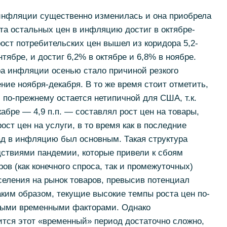
 инфляции существенно изменилась и она приобрела
та остальных цен в инфляцию достиг в октябре-
рост потребительских цен вышел из коридора 5,2-
ябре, и достиг 6,2% в октябре и 6,8% в ноябре.
ра инфляции осенью стало причиной резкого
ние ноября-декабря. В то же время стоит отметить,
 по-прежнему остается нетипичной для США, т.к.
абре — 4,9 п.п. — составлял рост цен на товары,
рост цен на услуги, в то время как в последние
ад в инфляцию был основным. Такая структура
дствиями пандемии, которые привели к сбоям
ров (как конечного спроса, так и промежуточных)
еления на рынок товаров, превысив потенциал
аким образом, текущие высокие темпы роста цен по-
ными временными факторами. Однако
лится этот «временный» период достаточно сложно,