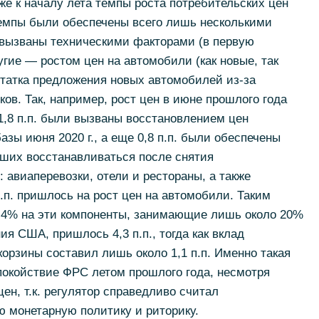
 уже к началу лета темпы роста потребительских цен
темпы были обеспечены всего лишь несколькими
 вызваны техническими факторами (в первую
гие — ростом цен на автомобили (как новые, так
статка предложения новых автомобилей из-за
ов. Так, например, рост цен в июне прошлого года
и 1,8 п.п. были вызваны восстановлением цен
азы июня 2020 г., а еще 0,8 п.п. были обеспечены
вших восстанавливаться после снятия
 авиаперевозки, отели и рестораны, а также
.п. пришлось на рост цен на автомобили. Таким
5,4% на эти компоненты, занимающие лишь около 20%
я США, пришлось 4,3 п.п., тогда как вклад
орзины составил лишь около 1,1 п.п. Именно такая
покойствие ФРС летом прошлого года, несмотря
ен, т.к. регулятор справедливо считал
 монетарную политику и риторику.