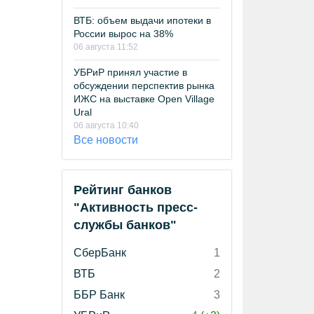
ВТБ: объем выдачи ипотеки в
России вырос на 38%
06 августа 11:52
УБРиР принял участие в
обсуждении перспектив рынка
ИЖС на выставке Open Village
Ural
06 августа 10:40
Все новости
Рейтинг банков
"Активность пресс-
службы банков"
СберБанк
1
ВТБ
2
ББР Банк
3