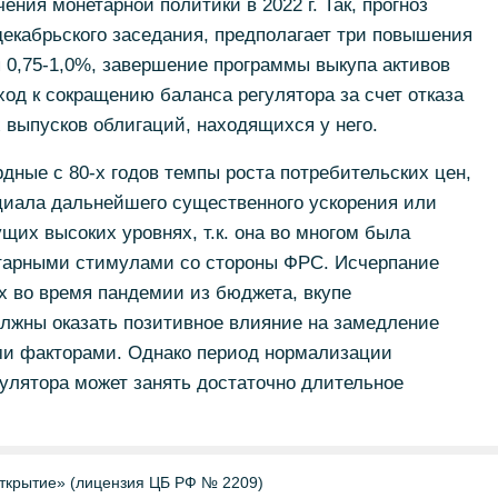
ния монетарной политики в 2022 г. Так, прогноз
екабрьского заседания, предполагает три повышения
ня 0,75-1,0%, завершение программы выкупа активов
еход к сокращению баланса регулятора за счет отказа
выпусков облигаций, находящихся у него.
рдные с 80-х годов темпы роста потребительских цен,
иала дальнейшего существенного ускорения или
щих высоких уровнях, т.к. она во многом была
тарными стимулами со стороны ФРС. Исчерпание
х во время пандемии из бюджета, вкупе
лжны оказать позитивное влияние на замедление
ими факторами. Однако период нормализации
улятора может занять достаточно длительное
ткрытие» (лицензия ЦБ РФ № 2209)