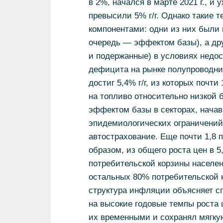
в 2%, начался в марте 2021 г., и
превысили 5% г/г. Однако такие 
компонентами: одни из них были
очередь — эффектом базы), а дру
и подержанные) в условиях недо
дефицита на рынке полупроводник
достиг 5,4% г/г, из которых почт
на топливо относительно низкой б
эффектом базы в секторах, нача
эпидемиологических ограничений:
автострахование. Еще почти 1,8 п
образом, из общего роста цен в 
потребительской корзины населени
остальных 80% потребительской к
структура инфляции объясняет с
на высокие годовые темпы роста ц
их временными и сохранял мягкую