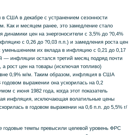
 в США в декабре с устранением сезонности
м. Как и месяцем ранее, это замедление стало
 динамики цен на энергоносители с 3,5% до ?0,4%
фляцию c 0,26 до ?0,03 п.п.) и замедления роста цен
(с уменьшением их вклада в инфляцию c 0,21 до 0,17
ой — инфляции остался третий месяц подряд почти
., а рост цен на товары (исключая топливо)
овне 0,9% м/м. Таким образом, инфляция в США
В годовом выражении она ускорилась на 0,2
мумом с июня 1982 года, когда этот показатель
овая инфляция, исключающая волатильные цены
скорилась в годовом выражении на 0,6 п.п. до 5,5% г/
ее годовые темпы превысили целевой уровень ФРС