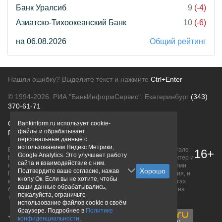
Банк Уралсиб
9
(-4)
Азиатско-Тихоокеанский Банк
10
(-6)
на 06.08.2026
Общий рейтинг
Нашли ошибку? Выделите текст и нажмите
Ctrl+Enter
© 1994-2026.
РИА "БанкИнформСервис". Екатеринбург
(343)
370-61-71
О проекте
Политика конфиденциальности
Bankinform.ru использует cookie-
файлы и обрабатывает
Правовая информация
Для рекламодателей
персональные данные с
использованием Яндекс Метрики,
Вся информация о продуктах банков, размещенная на портале
16+
Google Analytics. Это улучшает работу
bankinform.ru, носит исключительно ознакомительный характер и
сайта и взаимодействие с ним.
не является публичной офертой, определяемой положениями
Подтвердите ваше согласие, нажав
ГК РФ. Информация не содержит точного и полного описания, и
кнопу Ок. Если вы не хотите, чтобы
может быть изменена. Конечные условия уточняйте на сайтах
ваши данные обрабатывались,
банков или при личном обращении. Исключительное право на
пожалуйста, ограничьте
товарные знаки принадлежит их правообладателям.
использование файлов cookie в своём
браузере. Подробнее в
Политике
конфиденциальности
.