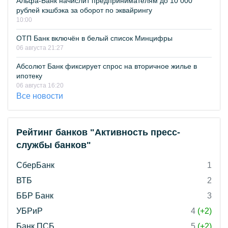
Альфа-Банк начислит предпринимателям до 10 000
рублей кэшбэка за оборот по эквайрингу
10:00
ОТП Банк включён в белый список Минцифры
06 августа 21:27
Абсолют Банк фиксирует спрос на вторичное жилье в
ипотеку
06 августа 16:20
Все новости
Рейтинг банков "Активность пресс-
службы банков"
СберБанк
1
ВТБ
2
ББР Банк
3
УБРиР
4
(+2)
Банк ПСБ
5
(+2)