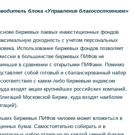
оводитель блока «Управление благосостоянием»
основе биржевых паевых инвестиционных фондов
аксимальную доходность с учетом персональных
ловека. Использование биржевых фондов позволяет
комиссии в большинстве биржевых ПИФов не
 меньше в сравнении с открытыми ПИФами. Помимо
дставляет собой готовый и сбалансированный набор
 соответствие с каким-либо биржевым индексом
куда входят акции крупнейших российских компаний,
блигаций Московской Биржи, куда входят наиболее
гаций).
льких биржевых ПИФов человек может вложиться в
ценных бумаг. Самостоятельно собирать и в
логичных набор отдельно по каждой ценной бумаге