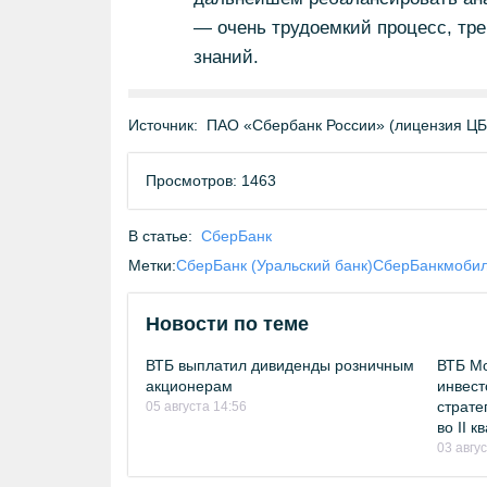
— очень трудоемкий процесс, тр
знаний.
Источник:
ПАО «Сбербанк России» (лицензия Ц
Просмотров: 1463
В статье:
СберБанк
Метки:
СберБанк (Уральский банк)
СберБанк
мобил
Новости по теме
ВТБ выплатил дивиденды розничным
ВТБ Мо
акционерам
инвест
страте
05 августа 14:56
во II 
03 авгу