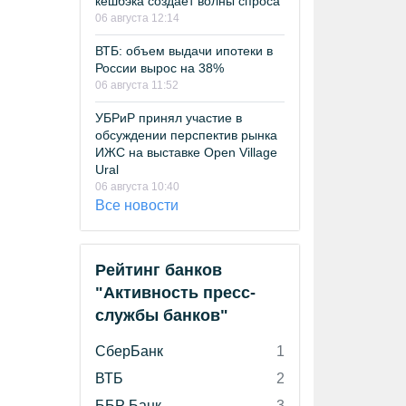
кешбэка создает волны спроса
06 августа 12:14
ВТБ: объем выдачи ипотеки в
России вырос на 38%
06 августа 11:52
УБРиР принял участие в
обсуждении перспектив рынка
ИЖС на выставке Open Village
Ural
06 августа 10:40
Все новости
Рейтинг банков
"Активность пресс-
службы банков"
СберБанк
1
ВТБ
2
ББР Банк
3