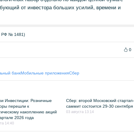
ебующий от инвестора больших усилий, времени и
Б РФ № 1481)
0
ьный банк
Мобильные приложения
Сбер
и Инвестиции: Розничные
Сбер: второй Московский стартап
оры перешли к
саммит состоится 29-30 сентября
гическому накоплению акций
03 августа 13:14
квартале 2026 года
ста 14:40