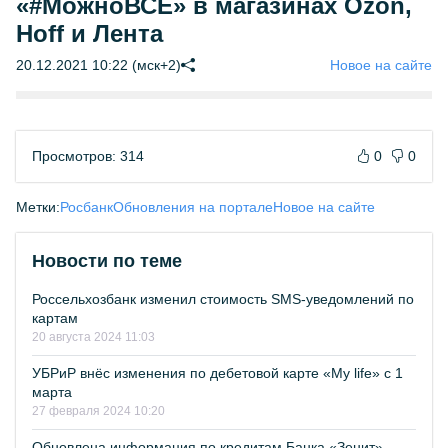
«#МожноВСЁ» в магазинах Ozon,
Hoff и Лента
20.12.2021 10:22 (мск+2)
Новое на сайте
Просмотров: 314
0
0
Метки:
Росбанк
Обновления на портале
Новое на сайте
Новости по теме
Россельхозбанк изменил стоимость SMS-уведомлений по
картам
20 августа 2024 11:03
УБРиР внёс изменения по дебетовой карте «My life» с 1
марта
27 февраля 2024 10:20
Обновлена информация по кредитам Банка «Зенит»