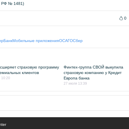
Б РФ № 1481)
0
ерБанк
Мобильные приложения
ОСАГО
Сбер
сширяет страховую программу
Финтех-группа СВОЙ выкупила
емиальных клиентов
страховую компанию у Кредит
Европа банка
 10:20
27 июля 13:39
nter