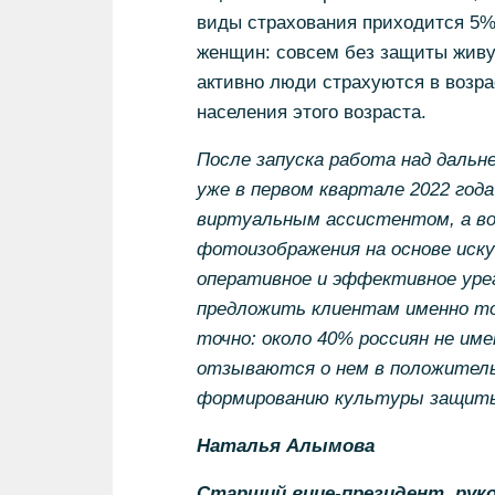
виды страхования приходится 5%
женщин: совсем без защиты живу
активно люди страхуются в возра
населения этого возраста.
После запуска работа над дальн
уже в первом квартале 2022 год
виртуальным ассистентом, а во 
фотоизображения на основе иск
оперативное и эффективное урег
предложить клиентам именно то
точно: около 40% россиян не им
отзываются о нем в положитель
формированию культуры защиты 
Наталья Алымова
Старший вице-президент, рук