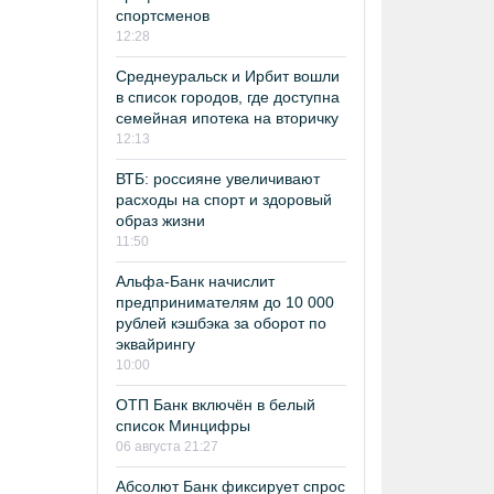
спортсменов
12:28
Среднеуральск и Ирбит вошли
в список городов, где доступна
семейная ипотека на вторичку
12:13
ВТБ: россияне увеличивают
расходы на спорт и здоровый
образ жизни
11:50
Альфа-Банк начислит
предпринимателям до 10 000
рублей кэшбэка за оборот по
эквайрингу
10:00
ОТП Банк включён в белый
список Минцифры
06 августа 21:27
Абсолют Банк фиксирует спрос