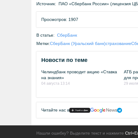
Источник:
ПАО «Сбербанк России» (лицензия Ц
Просмотров: 1907
В статье:
СберБанк
Метки:
СберБанк (Уральский банк)
страхование
Сб
Новости по теме
Челиндбанк проводит акцию «Ставка
АТБ ра
на знания»
для пр
04 августа 13:14
29 июля
Читайте нас в
Нашли ошибку? Выделите текст и нажмите
Ctrl+E