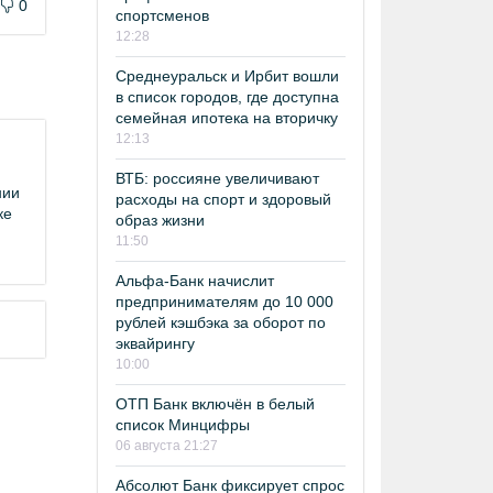
0
спортсменов
12:28
Среднеуральск и Ирбит вошли
в список городов, где доступна
семейная ипотека на вторичку
12:13
ВТБ: россияне увеличивают
нии
расходы на спорт и здоровый
ке
образ жизни
11:50
Альфа-Банк начислит
предпринимателям до 10 000
рублей кэшбэка за оборот по
эквайрингу
10:00
ОТП Банк включён в белый
список Минцифры
06 августа 21:27
Абсолют Банк фиксирует спрос