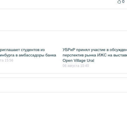
0
риглашает студентов из
УБРиР принял участие в обсужде
инбурга в амбассадоры банка
перспектив рынка ИЖС на выстав
Open Village Ural
ста 15:56
06 августа 10:40