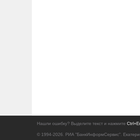
Нашли ошибку? Выделите текст и нажмите
Ctrl+E
© 1994-2026.
РИА "БанкИнформСервис". Екатери