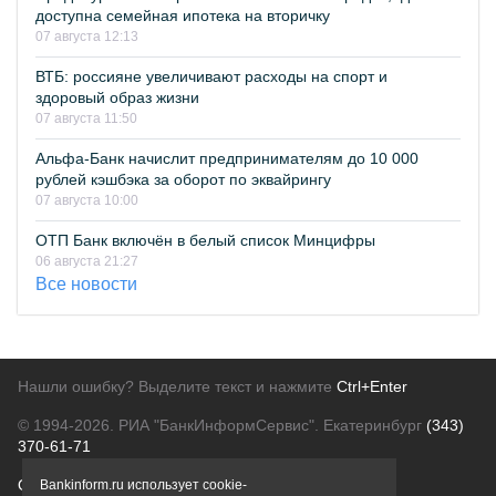
доступна семейная ипотека на вторичку
07 августа 12:13
ВТБ: россияне увеличивают расходы на спорт и
здоровый образ жизни
07 августа 11:50
Альфа-Банк начислит предпринимателям до 10 000
рублей кэшбэка за оборот по эквайрингу
07 августа 10:00
ОТП Банк включён в белый список Минцифры
06 августа 21:27
Все новости
Нашли ошибку? Выделите текст и нажмите
Ctrl+Enter
© 1994-2026.
РИА "БанкИнформСервис". Екатеринбург
(343)
370-61-71
О проекте
Политика конфиденциальности
Bankinform.ru использует cookie-