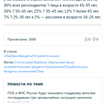
30% всех респондентов ? лица в возрасте 45–55 лет,
26% ? 55–65 лет, 22% ? 35–45 лет, 13% ? более 65 лет,
7% ? 25–35 лет и 2% — россияне в возрасте 18–25 лет.
Просмотров: 1668
0
0
В статье:
СберБанк
Кредиты
Потребительские
Метки:
Статистика
СберБанк (Уральский банк)
потребительские кредиты
страхование
СберБанк
опрос
Кредиты наличными
Сбер
Новости по теме
ПСБ и МЧС России будут оказывать поддержку жителям
пострадавших при чрезвычайных ситуациях регионов
06 августа 12:40