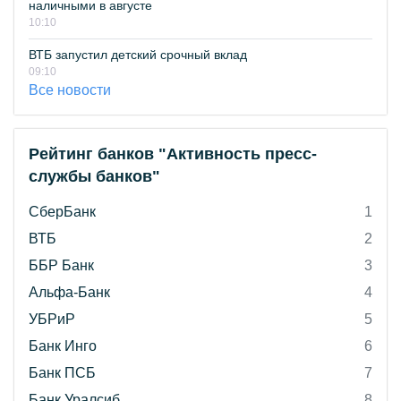
наличными в августе
10:10
ВТБ запустил детский срочный вклад
09:10
Все новости
Рейтинг банков "Активность пресс-
службы банков"
СберБанк
1
ВТБ
2
ББР Банк
3
Альфа-Банк
4
УБРиР
5
Банк Инго
6
Банк ПСБ
7
Банк Уралсиб
8