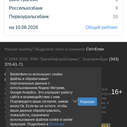
Россельхозбанк
9
Первоуральскбанк
10
на 10.08.2026
Общий рейтинг
Нашли ошибку? Выделите текст и нажмите
Ctrl+Enter
© 1994-2026.
РИА "БанкИнформСервис". Екатеринбург
(343)
370-61-71
О проекте
Политика конфиденциальности
Bankinform.ru использует cookie-
файлы и обрабатывает
Правовая информация
Для рекламодателей
персональные данные с
использованием Яндекс Метрики,
Вся информация о продуктах банков, размещенная на портале
16+
Google Analytics. Это улучшает работу
bankinform.ru, носит исключительно ознакомительный характер и
сайта и взаимодействие с ним.
не является публичной офертой, определяемой положениями
Подтвердите ваше согласие, нажав
ГК РФ. Информация не содержит точного и полного описания, и
кнопу Ок. Если вы не хотите, чтобы
может быть изменена. Конечные условия уточняйте на сайтах
ваши данные обрабатывались,
банков или при личном обращении. Исключительное право на
пожалуйста, ограничьте
товарные знаки принадлежит их правообладателям.
использование файлов cookie в своём
браузере. Подробнее в
Политике