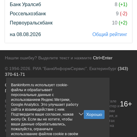
Банк Уралсиб
8
(+1)
Россельхозбанк
9
(-2)
Первоуральскбанк
10
(+2)
на 08.08.2026
Общий рейтинг
Нашли ошибку? Выделите текст и нажмите
Ctrl+Enter
© 1994-2026.
РИА "БанкИнформСервис". Екатеринбург
(343)
370-61-71
О проекте
Политика конфиденциальности
Bankinform.ru использует cookie-
файлы и обрабатывает
Правовая информация
Для рекламодателей
персональные данные с
использованием Яндекс Метрики,
Вся информация о продуктах банков, размещенная на портале
16+
Google Analytics. Это улучшает работу
bankinform.ru, носит исключительно ознакомительный характер и
сайта и взаимодействие с ним.
не является публичной офертой, определяемой положениями
Подтвердите ваше согласие, нажав
ГК РФ. Информация не содержит точного и полного описания, и
кнопу Ок. Если вы не хотите, чтобы
может быть изменена. Конечные условия уточняйте на сайтах
ваши данные обрабатывались,
банков или при личном обращении. Исключительное право на
пожалуйста, ограничьте
товарные знаки принадлежит их правообладателям.
использование файлов cookie в своём