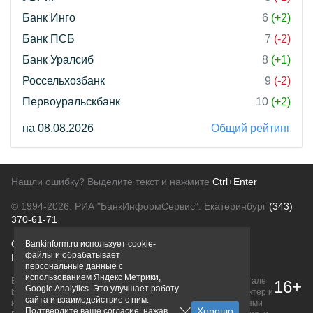
Банк Инго
6
(+2)
Банк ПСБ
7
(-2)
Банк Уралсиб
8
(+1)
Россельхозбанк
9
(-2)
Первоуральскбанк
10
(+2)
на 08.08.2026
Общий рейтинг
Нашли ошибку? Выделите текст и нажмите
Ctrl+Enter
© 1994-2026.
РИА "БанкИнформСервис". Екатеринбург
(343)
370-61-71
О проекте
Политика конфиденциальности
Bankinform.ru использует cookie-
файлы и обрабатывает
Правовая информация
Для рекламодателей
персональные данные с
использованием Яндекс Метрики,
Вся информация о продуктах банков, размещенная на портале
16+
Google Analytics. Это улучшает работу
bankinform.ru, носит исключительно ознакомительный характер и
сайта и взаимодействие с ним.
не является публичной офертой, определяемой положениями
Подтвердите ваше согласие, нажав