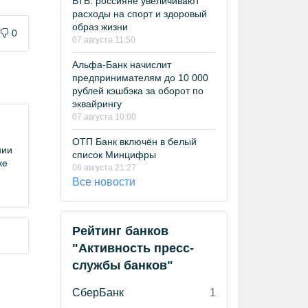
ВТБ: россияне увеличивают
расходы на спорт и здоровый
образ жизни
0
07 августа 11:50
Альфа-Банк начислит
предпринимателям до 10 000
рублей кэшбэка за оборот по
эквайрингу
07 августа 10:00
ОТП Банк включён в белый
нии
список Минцифры
ке
06 августа 21:27
Все новости
Рейтинг банков
"Активность пресс-
службы банков"
СберБанк
1