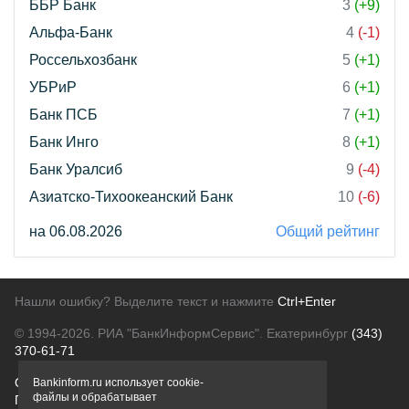
ББР Банк
3
(+9)
Альфа-Банк
4
(-1)
Россельхозбанк
5
(+1)
УБРиР
6
(+1)
Банк ПСБ
7
(+1)
Банк Инго
8
(+1)
Банк Уралсиб
9
(-4)
Азиатско-Тихоокеанский Банк
10
(-6)
на 06.08.2026
Общий рейтинг
Нашли ошибку? Выделите текст и нажмите
Ctrl+Enter
© 1994-2026.
РИА "БанкИнформСервис". Екатеринбург
(343)
370-61-71
О проекте
Политика конфиденциальности
Bankinform.ru использует cookie-
файлы и обрабатывает
Правовая информация
Для рекламодателей