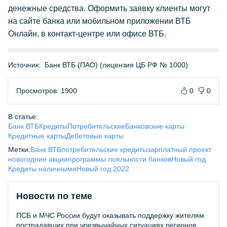
денежные средства. Оформить заявку клиенты могут
на сайте банка или мобильном приложении ВТБ
Онлайн, в контакт-центре или офисе ВТБ.
Источник:
Банк ВТБ (ПАО) (лицензия ЦБ РФ № 1000)
Просмотров: 1900
0
0
В статье:
Банк ВТБ
Кредиты
Потребительские
Банковские карты
Кредитные карты
Дебетовые карты
Метки:
Банк ВТБ
потребительские кредиты
зарплатный проект
новогодние акции
программы лояльности банков
Новый год
Кредиты наличными
Новый год 2022
Новости по теме
ПСБ и МЧС России будут оказывать поддержку жителям
пострадавших при чрезвычайных ситуациях регионов