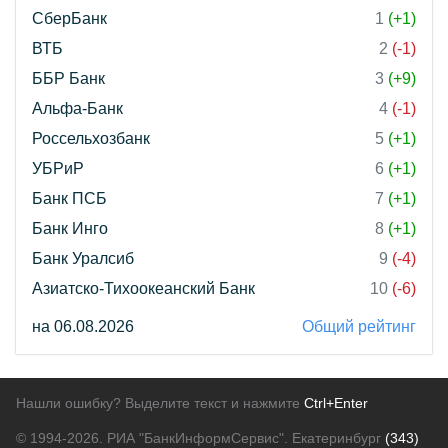
СберБанк
1
(+1)
ВТБ
2
(-1)
ББР Банк
3
(+9)
Альфа-Банк
4
(-1)
Россельхозбанк
5
(+1)
УБРиР
6
(+1)
Банк ПСБ
7
(+1)
Банк Инго
8
(+1)
Банк Уралсиб
9
(-4)
Азиатско-Тихоокеанский Банк
10
(-6)
на 06.08.2026
Общий рейтинг
Нашли ошибку? Выделите текст и нажмите
Ctrl+Enter
© 1994-2026.
РИА "БанкИнформСервис". Екатеринбург
(343)