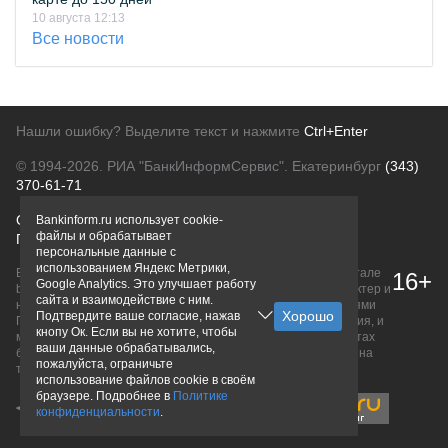
10 августа 12:13
Все новости
Нашли ошибку? Выделите текст и нажмите
Ctrl+Enter
© 1994-2026.
РИА "БанкИнформСервис". Екатеринбург
(343)
370-61-71
О проекте
Политика конфиденциальности
Bankinform.ru использует cookie-
файлы и обрабатывает
Правовая информация
Для рекламодателей
персональные данные с
использованием Яндекс Метрики,
Вся информация о продуктах банков, размещенная на портале
16+
Google Analytics. Это улучшает работу
bankinform.ru, носит исключительно ознакомительный характер и
сайта и взаимодействие с ним.
не является публичной офертой, определяемой положениями
Подтвердите ваше согласие, нажав
ГК РФ. Информация не содержит точного и полного описания, и
кнопу Ок. Если вы не хотите, чтобы
может быть изменена. Конечные условия уточняйте на сайтах
ваши данные обрабатывались,
банков или при личном обращении. Исключительное право на
пожалуйста, ограничьте
товарные знаки принадлежит их правообладателям.
использование файлов cookie в своём
браузере. Подробнее в
Политике
конфиденциальности
.