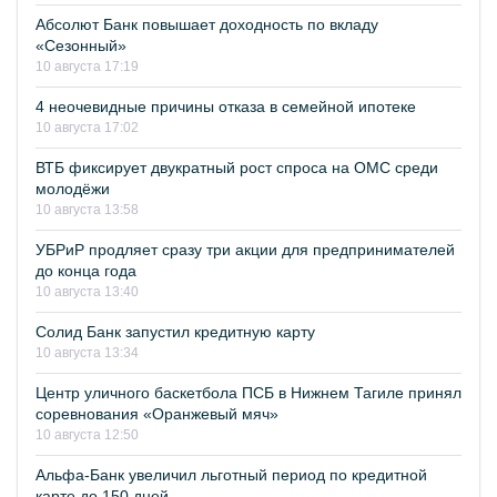
Абсолют Банк повышает доходность по вкладу
«Сезонный»
10 августа 17:19
4 неочевидные причины отказа в семейной ипотеке
10 августа 17:02
ВТБ фиксирует двукратный рост спроса на ОМС среди
молодёжи
10 августа 13:58
УБРиР продляет сразу три акции для предпринимателей
до конца года
10 августа 13:40
Солид Банк запустил кредитную карту
10 августа 13:34
Центр уличного баскетбола ПСБ в Нижнем Тагиле принял
соревнования «Оранжевый мяч»
10 августа 12:50
Альфа-Банк увеличил льготный период по кредитной
карте до 150 дней