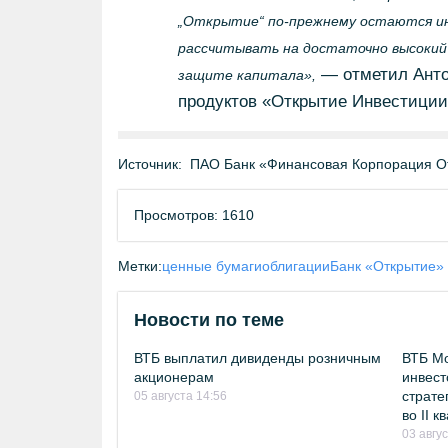
„Открытие“ по-прежнему остаются и
рассчитывать на достаточно высокий
— отметил Анто
защите капитала»,
продуктов «Открытие Инвестиции
Источник:
ПАО Банк «Финансовая Корпорация О
Просмотров: 1610
Метки:
ценные бумаги
облигации
Банк «Открытие»
Новости по теме
ВТБ выплатил дивиденды розничным
ВТБ Мо
акционерам
инвест
страте
05 августа 14:56
во II 
03 авгу