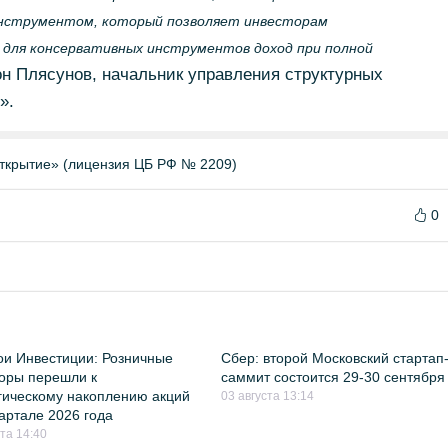
нструментом, который позволяет инвесторам
 для консервативных инструментов доход при полной
н Плясунов, начальник управления структурных
».
ткрытие» (лицензия ЦБ РФ № 2209)
0
и Инвестиции: Розничные
Сбер: второй Московский стартап
оры перешли к
саммит состоится 29-30 сентября
гическому накоплению акций
03 августа 13:14
квартале 2026 года
ста 14:40