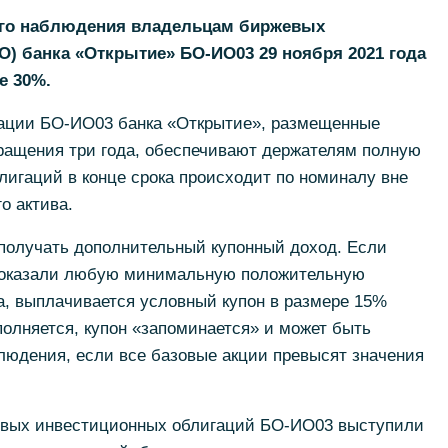
ого наблюдения владельцам биржевых
) банка «Открытие» БО-ИО03 29 ноября 2021 года
е 30%.
ации БО-ИО03 банка «Открытие», размещенные
бращения три года, обеспечивают держателям полную
игаций в конце срока происходит по номиналу вне
о актива.
 получать дополнительный купонный доход. Если
 показали любую минимальную положительную
а, выплачивается условный купон в размере 15%
полняется, купон «запоминается» и может быть
людения, если все базовые акции превысят значения
жевых инвестиционных облигаций БО-ИО03 выступили