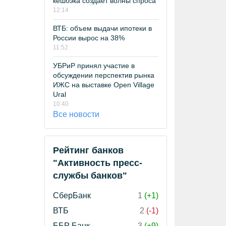
кешбэка создает волны спроса
12:14
ВТБ: объем выдачи ипотеки в
России вырос на 38%
11:52
УБРиР принял участие в
обсуждении перспектив рынка
ИЖС на выставке Open Village
Ural
10:40
Все новости
Рейтинг банков
"Активность пресс-
службы банков"
СберБанк
1
(+1)
ВТБ
2
(-1)
ББР Банк
3
(+9)