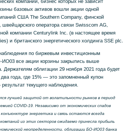
еских компаний, бизнес которых не зависит
орзины базовых активов вошли акции одной
омпаний США The Southern Company, финской
, швейцарского оператора связи Swisscom AG,
ой компании Centurylink Inc. (в настоящее время
es) и британского энергетического холдинга SSE plc.
о наблюдения по биржевым инвестиционным
-ИО03 все акции корзины закрылись выше
а. Держателям облигации 29 ноября 2021 года будет
 два года, где 15% — это запомненный купон
 результат текущего наблюдения.
ался лучшей защитой от волатильности рынков в период
демией COVID-19. Независимо от экономических спадов
 конъюнктуре энергетика и связь остаются всегда
 компаний из этих секторов ожидаемо принесла прибыль
ономической неопределенности, облигации БО-ИО03 банка