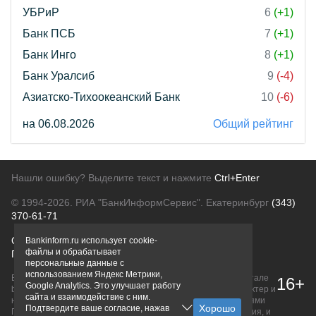
УБРиР
6
(+1)
Банк ПСБ
7
(+1)
Банк Инго
8
(+1)
Банк Уралсиб
9
(-4)
Азиатско-Тихоокеанский Банк
10
(-6)
на 06.08.2026
Общий рейтинг
Нашли ошибку? Выделите текст и нажмите
Ctrl+Enter
© 1994-2026.
РИА "БанкИнформСервис". Екатеринбург
(343)
370-61-71
О проекте
Политика конфиденциальности
Bankinform.ru использует cookie-
файлы и обрабатывает
Правовая информация
Для рекламодателей
персональные данные с
использованием Яндекс Метрики,
Вся информация о продуктах банков, размещенная на портале
16+
Google Analytics. Это улучшает работу
bankinform.ru, носит исключительно ознакомительный характер и
сайта и взаимодействие с ним.
не является публичной офертой, определяемой положениями
Подтвердите ваше согласие, нажав
ГК РФ. Информация не содержит точного и полного описания, и