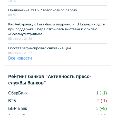
10:40
Приложение УБРиР возобновило работу
09:50
Как Чебурашку с ГигаЧатом подружили. В Екатеринбурге
при поддержке Сбера открылась выставка к юбилею
«Союзмультфильма»
05 августа 21:39
Росстат зафиксировал снижение цен
05 августа 21:22
Все новости
Рейтинг банков "Активность пресс-
службы банков"
СберБанк
1
(+1)
ВТБ
2
(-1)
ББР Банк
3
(+9)