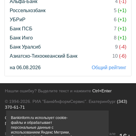
Альфа-Банк
4
(-1)
Россельхозбанк
5
(+1)
УБРиР
6
(+1)
Банк ПСБ
7
(+1)
Банк Инго
8
(+1)
Банк Уралсиб
9
(-4)
Азиатско-Тихоокеанский Банк
10
(-6)
на 06.08.2026
Общий рейтинг
Нашли ошибку? Выделите текст и нажмите
Ctrl+Enter
© 1994-2026.
РИА "БанкИнформСервис". Екатеринбург
(343)
370-61-71
О проекте
Политика конфиденциальности
Bankinform.ru использует cookie-
файлы и обрабатывает
Правовая информация
Для рекламодателей
персональные данные с
использованием Яндекс Метрики,
Вся информация о продуктах банков, размещенная на портале