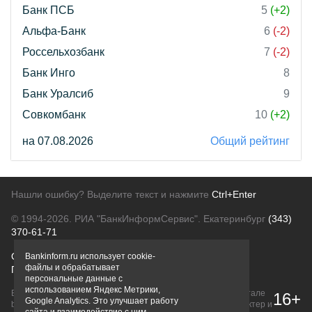
Банк ПСБ
5
(+2)
Альфа-Банк
6
(-2)
Россельхозбанк
7
(-2)
Банк Инго
8
Банк Уралсиб
9
Совкомбанк
10
(+2)
на 07.08.2026
Общий рейтинг
Нашли ошибку? Выделите текст и нажмите
Ctrl+Enter
© 1994-2026.
РИА "БанкИнформСервис". Екатеринбург
(343)
370-61-71
О проекте
Политика конфиденциальности
Bankinform.ru использует cookie-
файлы и обрабатывает
Правовая информация
Для рекламодателей
персональные данные с
использованием Яндекс Метрики,
Вся информация о продуктах банков, размещенная на портале
16+
Google Analytics. Это улучшает работу
bankinform.ru, носит исключительно ознакомительный характер и