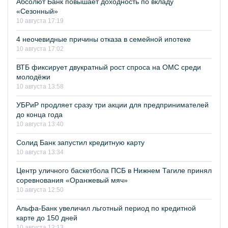
Абсолют Банк повышает доходность по вкладу
«Сезонный»
10 августа 17:19
4 неочевидные причины отказа в семейной ипотеке
10 августа 17:02
ВТБ фиксирует двукратный рост спроса на ОМС среди
молодёжи
10 августа 13:58
УБРиР продляет сразу три акции для предпринимателей
до конца года
10 августа 13:40
Солид Банк запустил кредитную карту
10 августа 13:34
Центр уличного баскетбола ПСБ в Нижнем Тагиле принял
соревнования «Оранжевый мяч»
10 августа 12:50
Альфа-Банк увеличил льготный период по кредитной
карте до 150 дней
10 августа 12:13