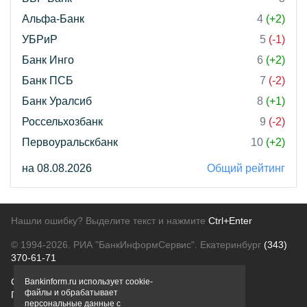
Альфа-Банк
4
(+2)
УБРиР
5
(-1)
Банк Инго
6
(+2)
Банк ПСБ
7
(-2)
Банк Уралсиб
8
(+1)
Россельхозбанк
9
(-2)
Первоуральскбанк
10
(+2)
на 08.08.2026
Общий рейтинг
Нашли ошибку? Выделите текст и нажмите
Ctrl+Enter
© 1994-2026.
РИА "БанкИнформСервис". Екатеринбург
(343)
370-61-71
О проекте
Политика конфиденциальности
Bankinform.ru использует cookie-
файлы и обрабатывает
Правовая информация
Для рекламодателей
персональные данные с