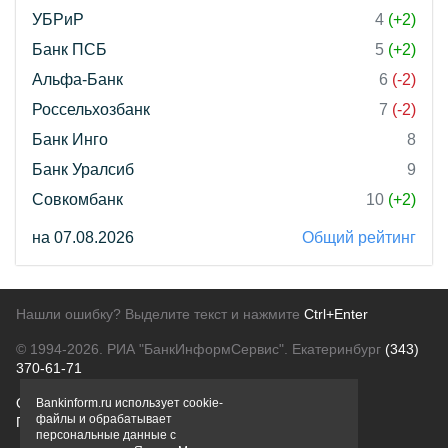
УБРиР
4
(+2)
Банк ПСБ
5
(+2)
Альфа-Банк
6
(-2)
Россельхозбанк
7
(-2)
Банк Инго
8
Банк Уралсиб
9
Совкомбанк
10
(+2)
на 07.08.2026
Общий рейтинг
Нашли ошибку? Выделите текст и нажмите
Ctrl+Enter
© 1994-2026.
РИА "БанкИнформСервис". Екатеринбург
(343)
370-61-71
О проекте
Политика конфиденциальности
Bankinform.ru использует cookie-
файлы и обрабатывает
Правовая информация
Для рекламодателей
персональные данные с