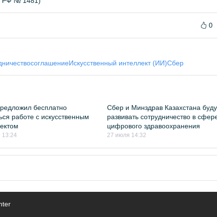
Б РФ № 1481)
0
дничество
соглашение
Искусственный интеллект (ИИ)
Сбер
редложил бесплатно
Сбер и Минздрав Казахстана буду
ься работе с искусственным
развивать сотрудничество в сфер
ектом
цифрового здравоохранения
 13:24
27 июля 14:32
nter