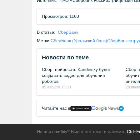
Источник:
ПАО «Сбербанк России» (лицензия Ц
Просмотров: 1160
В статье:
СберБанк
Метки:
СберБанк (Уральский банк)
СберБанк
сотру
Новости по теме
Сбер: нейросеть Kandinsky будет
Сбер п
создавать видео для обучения
обучит
роботов
интелл
05 августа 15:30
28 июля
Читайте нас в
Нашли ошибку? Выделите текст и нажмите
Ctrl+E