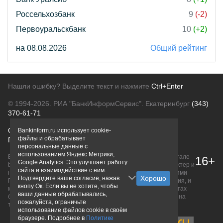
Россельхозбанк
9
(-2)
Первоуральскбанк
10
(+2)
на 08.08.2026
Общий рейтинг
Нашли ошибку? Выделите текст и нажмите
Ctrl+Enter
© 1994-2026.
РИА "БанкИнформСервис". Екатеринбург
(343)
370-61-71
О проекте
Политика конфиденциальности
Bankinform.ru использует cookie-
файлы и обрабатывает
Правовая информация
Для рекламодателей
персональные данные с
использованием Яндекс Метрики,
Вся информация о продуктах банков, размещенная на портале
16+
Google Analytics. Это улучшает работу
bankinform.ru, носит исключительно ознакомительный характер и
сайта и взаимодействие с ним.
не является публичной офертой, определяемой положениями
Подтвердите ваше согласие, нажав
ГК РФ. Информация не содержит точного и полного описания, и
кнопу Ок. Если вы не хотите, чтобы
может быть изменена. Конечные условия уточняйте на сайтах
ваши данные обрабатывались,
банков или при личном обращении. Исключительное право на
пожалуйста, ограничьте
товарные знаки принадлежит их правообладателям.
использование файлов cookie в своём
браузере. Подробнее в
Политике