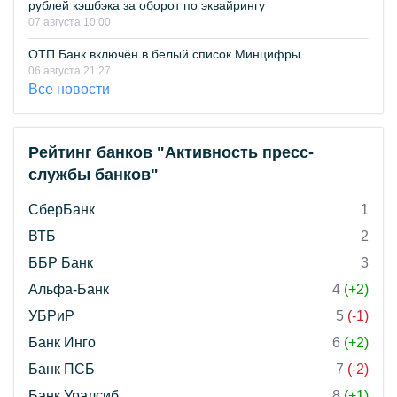
рублей кэшбэка за оборот по эквайрингу
07 августа 10:00
ОТП Банк включён в белый список Минцифры
06 августа 21:27
Все новости
Рейтинг банков "Активность пресс-
службы банков"
СберБанк
1
ВТБ
2
ББР Банк
3
Альфа-Банк
4
(+2)
УБРиР
5
(-1)
Банк Инго
6
(+2)
Банк ПСБ
7
(-2)
Банк Уралсиб
8
(+1)